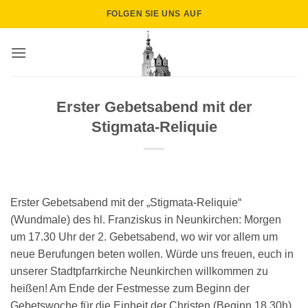
Zum
FOLGEN SIE UNS AUF
Inhalt
springen
Erster Gebetsabend mit der
Stigmata-Reliquie
Erster Gebetsabend mit der „Stigmata-Reliquie“
(Wundmale) des hl. Franziskus in Neunkirchen: Morgen
um 17.30 Uhr der 2. Gebetsabend, wo wir vor allem um
neue Berufungen beten wollen. Würde uns freuen, euch in
unserer Stadtpfarrkirche Neunkirchen willkommen zu
heißen! Am Ende der Festmesse zum Beginn der
Gebetswoche für die Einheit der Christen (Beginn 18.30h)