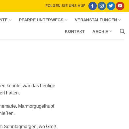
FOLGEN SIE UNS AUF
NTE
PFARRE UNTERWEGS
VERANSTALTUNGEN
KONTAKT
ARCHIV
en konnte, war das heutige
rt hatten.
nemarie, Marmorgugelhupf
nießen.
e am Sonntagmorgen, wo Groß