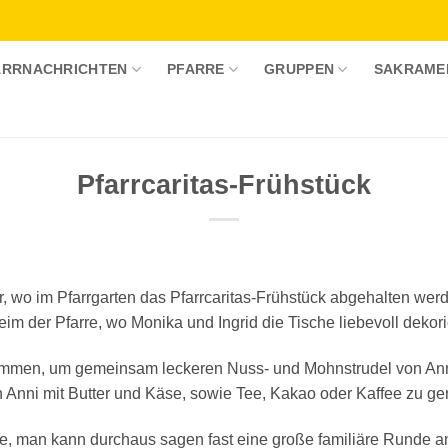
ARRNACHRICHTEN
PFARRE
GRUPPEN
SAKRAME
Pfarrcaritas-Frühstück
o im Pfarrgarten das Pfarrcaritas-Frühstück abgehalten werd
m der Pfarre, wo Monika und Ingrid die Tische liebevoll dekorie
kommen, um gemeinsam leckeren Nuss- und Mohnstrudel von An
n Anni mit Butter und Käse, sowie Tee, Kakao oder Kaffee zu ge
ette, man kann durchaus sagen fast eine große familiäre Rund