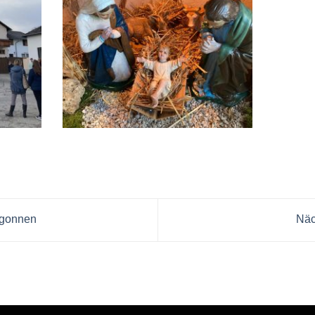
egonnen
Näc