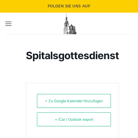
Zum
FOLGEN SIE UNS AUF
Inhalt
springen
Spitalsgottesdienst
+ Zu Google Kalender hinzufügen
+ iCal / Outlook export