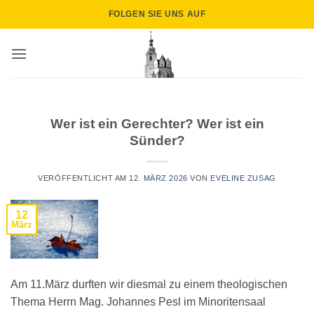
Zum
FOLGEN SIE UNS AUF
Inhalt
springen
Wer ist ein Gerechter? Wer ist ein
Sünder?
VERÖFFENTLICHT AM
12. MÄRZ 2026
VON
EVELINE ZUSAG
12
März
Am 11.März durften wir diesmal zu einem theologischen
Thema Herrn Mag. Johannes Pesl im Minoritensaal