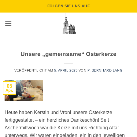
Zum
FOLGEN SIE UNS AUF
Inhalt
springen
Unsere „gemeinsame“ Osterkerze
VERÖFFENTLICHT AM
5. APRIL 2023
VON
P. BERNHARD LANG
05
Apr.
Heute haben Kerstin und Vroni unsere Osterkerze
fertiggestaltet – ein herzliches Dankeschön! Seit
Aschermittwoch war die Kerze mit uns Richtung Altar
unterwegs. Wir waren eingeladen, ein in den jeweiligen